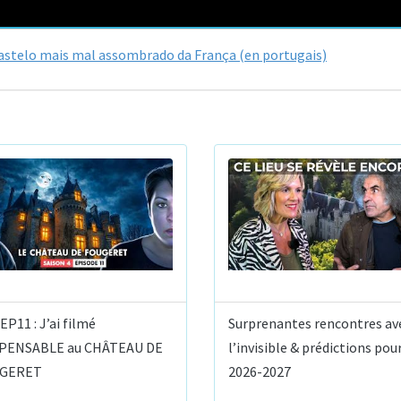
castelo mais mal assombrado da França (en portugais)
 EP11 : J’ai filmé
Surprenantes rencontres av
MPENSABLE au CHÂTEAU DE
l’invisible & prédictions pou
GERET
2026-2027