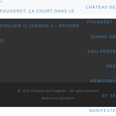
Post navigation
CHÂTEAU DE
FOUGERET: ÇA COURT DANS LE
FOUGERET :
COULOIR !!! (SAISON 3 – ÉPISODE
QUAND UN
1)
LIEU PORTE
DES
MÉMOIRES
© 2026
Château de Fougeret
– All rights reserved
ET SE
Webtech by
logisweb.fr
MANIFESTE