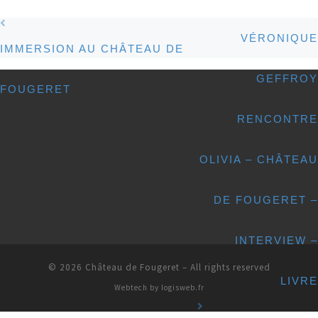
Post navigation
VÉRONIQUE
IMMERSION AU CHÂTEAU DE
GEFFROY
FOUGERET
RENCONTRE
OLIVIA – CHÂTEAU
DE FOUGERET –
INTERVIEW –
© 2026
Château de Fougeret
– All rights reserved
LIVRE
Webtech by
logisweb.fr