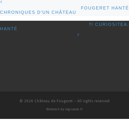
Post navigation
FOUGERET HANTÉ
CHRONIQUES D’UN CHÂTEAU
?! CURIOSITEA.
HANTÉ
© 2026
Château de Fougeret
– All rights reserved
Webtech by
logisweb.fr