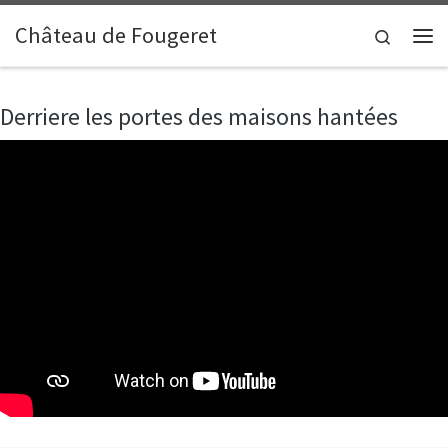
Skip to content
Château de Fougeret
Search
Me
Derriere les portes des maisons hantées