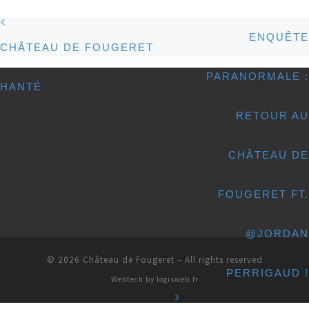
Post navigation
ENQUÊTE
CHÂTEAU DE FOUGERET
PARANORMALE :
HANTÉ
RETOUR AU
CHÂTEAU DE
FOUGERET FT.
@JORDAN
© 2026
Château de Fougeret
– All rights reserved
PERRIGAUD !
Webtech by
logisweb.fr